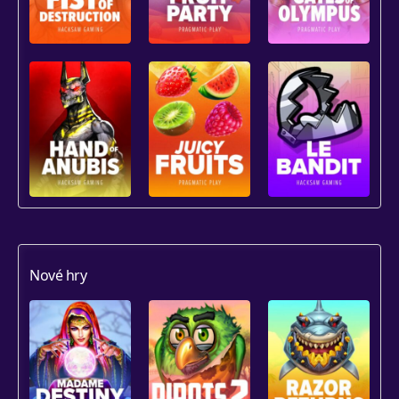
Nové hry