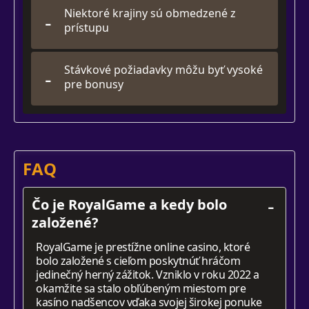
Niektoré krajiny sú obmedzené z
prístupu
Stávkové požiadavky môžu byť vysoké
pre bonusy
FAQ
Čo je RoyalGame a kedy bolo
založené?
RoyalGame je prestížne online casino, ktoré
bolo založené s cieľom poskytnúť hráčom
jedinečný herný zážitok. Vzniklo v roku 2022 a
okamžite sa stalo obľúbeným miestom pre
kasíno nadšencov vďaka svojej širokej ponuke