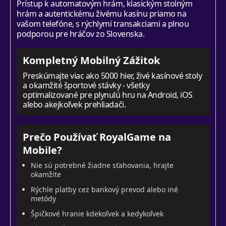
Prístup k automatovým hrám, klasickým stolným
hrám a autentickému živému kasínu priamo na
vašom telefóne, s rýchlymi transakciami a plnou
podporou pre hráčov zo Slovenska.
Kompletný Mobilný Zážitok
Preskúmajte viac ako 5000 hier, živé kasínové stoly
a okamžité športové stávky - všetky
optimalizované pre plynulú hru na Android, iOS
alebo akejkoľvek prehliadači.
Prečo Používať RoyalGame na
Mobile?
Nie sú potrebné žiadne sťahovania, hrajte
okamžite
Rýchle platby cez bankový prevod alebo iné
metódy
Špičkové hranie kdekoľvek a kedykoľvek