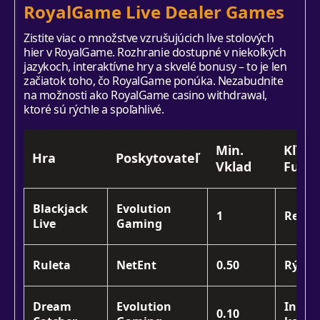
RoyalGame Live Dealer Games
Zistite viac o množstve vzrušujúcich live stolových
hier v RoyalGame. Rozhranie dostupné v niekoľkých
jazykoch, interaktívne hry a skvelé bonusy – to je len
začiatok toho, čo RoyalGame ponúka. Nezabudnite
na možnosti ako RoyalGame casino withdrawal,
ktoré sú rýchle a spoľahlivé.
Min.
Kľúčo
Hra
Poskytovateľ
Vklad
Funkc
Blackjack
Evolution
1
Reálni
Live
Gaming
Ruleta
NetEnt
0.50
Rýchl
Dream
Evolution
Inter
0.10