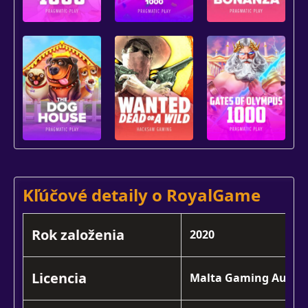
Kľúčové detaily o RoyalGame
Rok založenia
2020
Licencia
Malta Gaming Author