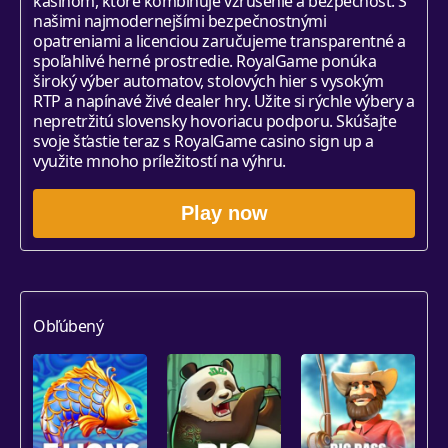
kasínom, ktoré kombinuje vzrušenie a bezpečnosť. S
našimi najmodernejšími bezpečnostnými
opatreniami a licenciou zaručujeme transparentné a
spoľahlivé herné prostredie. RoyalGame ponúka
široký výber automatov, stolových hier s vysokým
RTP a napínavé živé dealer hry. Užite si rýchle výbery a
nepretržitú slovensky hovoriacu podporu. Skúšajte
svoje šťastie teraz s RoyalGame casino sign up a
využite mnoho príležitostí na výhru.
Play now
Obľúbený