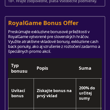
18+. Hrajte zodpovedne, platia Všeobecné podmienky.
RoyalGame Bonus Offer
Preskúmajte exkluzívne bonusové príležitosti v
RoyalGame vytvorené pre slovenských hráčov.
Využite atraktívne vkladové bonusy, exkluzívne cash
back ponuky, ako aj vzrušenie z roztočení zadarmo a
špeciálnych promo akcií.
Typ
Popis
Suma
Ak
bonusu
Re
200% do
Uvítací
Získajte bonus na
sa 
určitej
bonus
prvý vklad
Ro
sumy
pr