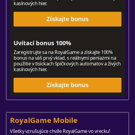
kasínových hier.
Získajte bonus
Uvítací bonus 100%
Zaregistrujte sa na RoyalGame a získajte 100%
bonus na váš prvý vklad, s reálnymi peniazmi na
použitie v tisíckach špičkových automatov a živých
kasínových hier.
Získajte bonus
RoyalGame Mobile
Všetky vzrušujúce chvíle RoyalGame vo vrecku!